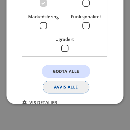
browser console for more information).
Markedsføring
Funksjonalitet
Ugradert
GODTA ALLE
AVVIS ALLE
VIS DETALJER
Strengt nødvendig
Statistikk