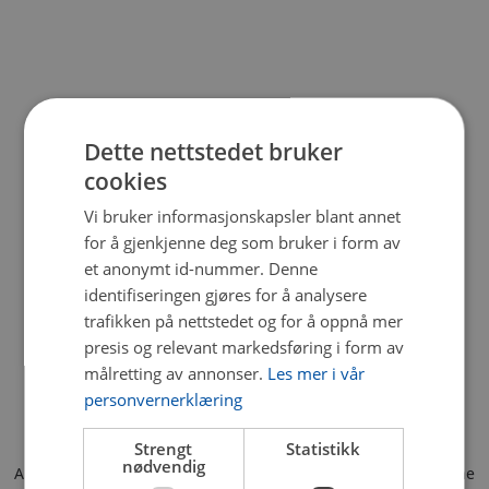
Dette nettstedet bruker
cookies
Vi bruker informasjonskapsler blant annet
for å gjenkjenne deg som bruker i form av
et anonymt id-nummer. Denne
identifiseringen gjøres for å analysere
trafikken på nettstedet og for å oppnå mer
presis og relevant markedsføring i form av
målretting av annonser.
Les mer i vår
personvernerklæring
Strengt
Statistikk
nødvendig
Application error: a client-side exception has occurred (see the