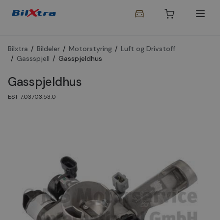
Bilxtra
/
Bildeler
/
Motorstyring
/
Luft og Drivstoff
/
Gassspjell
/
Gasspjeldhus
Gasspjeldhus
EST-7.03703.53.0