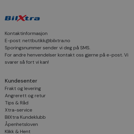
Scr
for
inns
bes
inf
Det
Coo
coo
Kontaktinformasjon
fun
skal
E-post:
nettbutikk@bilxtra.no
Sporingsnummer sender vi deg på SMS.
VISITOR_PRIVACY_METADATA
5 måneder
Den
YouTube
4 uker
bruk
.youtube.com
For andre henvendelser kontakt oss gjerne på e-post. Vi
bru
og 
svarer så fort vi kan!
der
med
regi
den
Kundesenter
sam
per
Frakt og levering
og i
dere
Angrerett og retur
æret
Tips & Råd
økte
Xtra-service
BilXtra Kundeklubb
Åpenhetsloven
Provider
Provider
/
/
Provider
Klikk & Hent
Navn
Navn
Utløpsdato
Utløpsdato
Beskrivelse
Beskrivelse