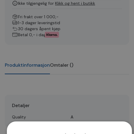
Ikke tilgjengelig for
Klikk og hent i butikk
Fri frakt over 1 000,-
1-3 dager leveringstid
30 dagers åpent kjøp
Betal 0,- i dag
Produktinformasjon
Omtaler
(
)
Detaljer
Quality
A