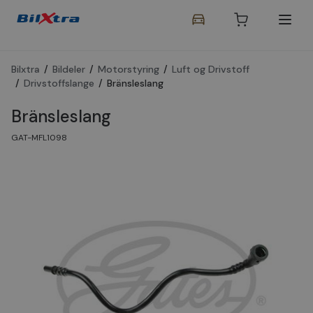
Bilxtra
/
Bildeler
/
Motorstyring
/
Luft og Drivstoff
/
Drivstoffslange
/
Bränsleslang
Bränsleslang
GAT-MFL1098