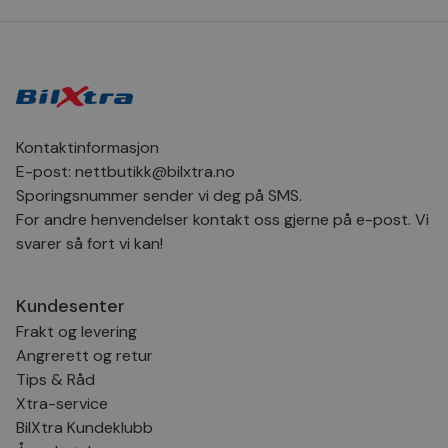
bru
Scr
for
inns
bes
inf
Det
Coo
coo
fun
Kontaktinformasjon
skal
E-post:
nettbutikk@bilxtra.no
VISITOR_PRIVACY_METADATA
5 måneder
Den
YouTube
Sporingsnummer sender vi deg på SMS.
4 uker
bruk
.youtube.com
bru
For andre henvendelser kontakt oss gjerne på e-post. Vi
og 
der
svarer så fort vi kan!
med
regi
den
sam
Kundesenter
per
og i
Frakt og levering
dere
æret
Angrerett og retur
økte
Tips & Råd
Xtra-service
BilXtra Kundeklubb