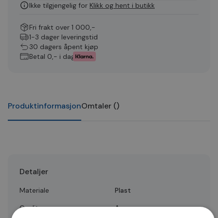
Ikke tilgjengelig for
Klikk og hent i butikk
Fri frakt over 1 000,-
1-3 dager leveringstid
30 dagers åpent kjøp
Betal 0,- i dag
Produktinformasjon
Omtaler
(
)
Detaljer
Materiale
Plast
Quality
A