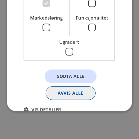
browser console for more information).
Markedsføring
Funksjonalitet
Ugradert
GODTA ALLE
AVVIS ALLE
VIS DETALJER
Strengt nødvendig
Statistikk