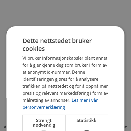
Dette nettstedet bruker
cookies
Vi bruker informasjonskapsler blant annet
for å gjenkjenne deg som bruker i form av
et anonymt id-nummer. Denne
identifiseringen gjøres for å analysere
trafikken på nettstedet og for å oppnå mer
presis og relevant markedsføring i form av
målretting av annonser.
Les mer i vår
personvernerklæring
Strengt
Statistikk
nødvendig
Application error: a client-side exception has occurred (see the