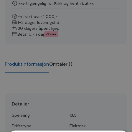
Ikke tilgjengelig for
Klikk og hent i butikk
Fri frakt over 1 000,-
1-3 dager leveringstid
30 dagers åpent kjøp
Betal 0,- i dag
Produktinformasjon
Omtaler
(
)
Detaljer
Spenning
13.5
Driftstype
Elektrisk