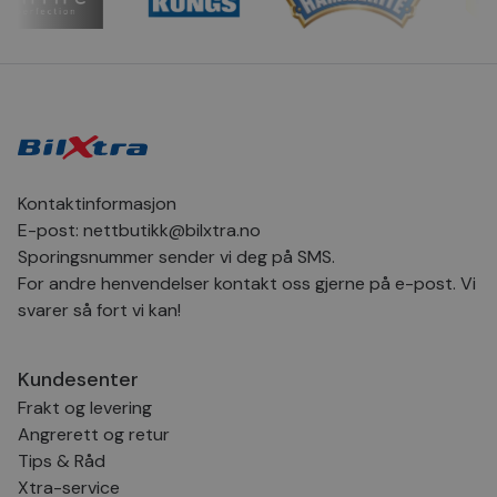
CookieScriptConsent
4 uker 2
Den
CookieScript
dager
inf
.bilxtra.no
bru
Scr
for
inns
bes
inf
Det
Coo
coo
fun
skal
Kontaktinformasjon
VISITOR_PRIVACY_METADATA
5 måneder
Den
YouTube
E-post:
nettbutikk@bilxtra.no
4 uker
bruk
.youtube.com
bru
Sporingsnummer sender vi deg på SMS.
og 
For andre henvendelser kontakt oss gjerne på e-post. Vi
der
med
svarer så fort vi kan!
regi
den
sam
per
Kundesenter
og i
dere
Frakt og levering
æret
økte
Angrerett og retur
Tips & Råd
Xtra-service