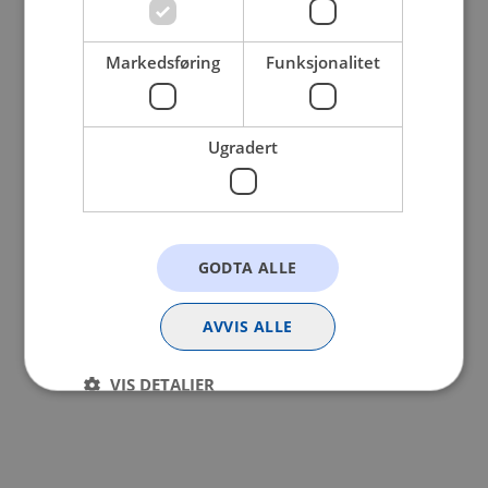
browser console for more information).
Markedsføring
Funksjonalitet
Ugradert
GODTA ALLE
AVVIS ALLE
VIS DETALJER
Strengt nødvendig
Statistikk