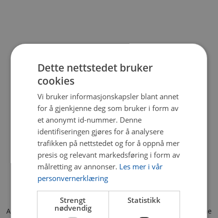
Dette nettstedet bruker
cookies
Vi bruker informasjonskapsler blant annet
for å gjenkjenne deg som bruker i form av
et anonymt id-nummer. Denne
identifiseringen gjøres for å analysere
trafikken på nettstedet og for å oppnå mer
presis og relevant markedsføring i form av
målretting av annonser.
Les mer i vår
personvernerklæring
Strengt
Statistikk
nødvendig
Application error: a client-side exception has occurred (see the