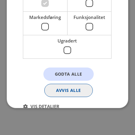
browser console for more information).
Markedsføring
Funksjonalitet
Ugradert
GODTA ALLE
AVVIS ALLE
VIS DETALJER
Strengt nødvendig
Statistikk