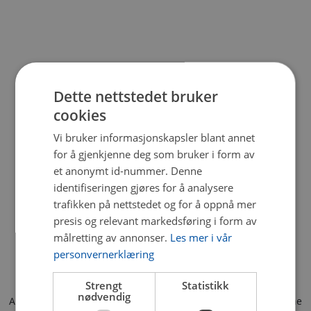
Dette nettstedet bruker
cookies
Vi bruker informasjonskapsler blant annet
for å gjenkjenne deg som bruker i form av
et anonymt id-nummer. Denne
identifiseringen gjøres for å analysere
trafikken på nettstedet og for å oppnå mer
presis og relevant markedsføring i form av
målretting av annonser.
Les mer i vår
personvernerklæring
Strengt
Statistikk
nødvendig
Application error: a client-side exception has occurred (see the