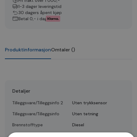
Fri frakt over 1 000,-
1-3 dager leveringstid
30 dagers åpent kjøp
Betal 0,- i dag
Produktinformasjon
Omtaler
(
)
Detaljer
Tilleggsvare/Tilleggsinfo 2
Uten trykksensor
Tilleggsvare/Tilleggsinfo
Uten tetning
Brennstofftype
Diesel
Quality
A