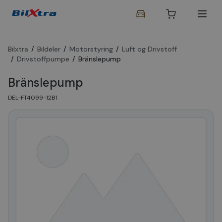
Bilxtra
/
Bildeler
/
Motorstyring
/
Luft og Drivstoff
/
Drivstoffpumpe
/
Bränslepump
Bränslepump
DEL-FT4099-12B1