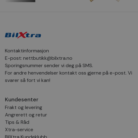
dager
inf
.bilxtra.no
bru
Scr
for
inns
bes
inf
Det
Coo
coo
fun
skal
Kontaktinformasjon
E-post:
nettbutikk@bilxtra.no
VISITOR_PRIVACY_METADATA
5 måneder
Den
YouTube
4 uker
bruk
.youtube.com
Sporingsnummer sender vi deg på SMS.
bru
og 
For andre henvendelser kontakt oss gjerne på e-post. Vi
der
svarer så fort vi kan!
med
regi
den
sam
per
Kundesenter
og i
dere
Frakt og levering
æret
Angrerett og retur
økte
Tips & Råd
Xtra-service
BilXtra Kundeklubb