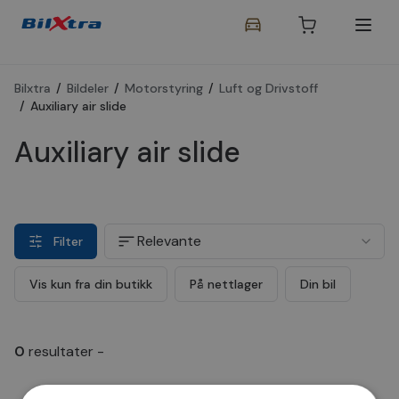
Bilxtra
/
Bildeler
/
Motorstyring
/
Luft og Drivstoff
/
Auxiliary air slide
Auxiliary air slide
Relevante
Filter
Vis kun fra din butikk
På nettlager
Din bil
0
resultater
-