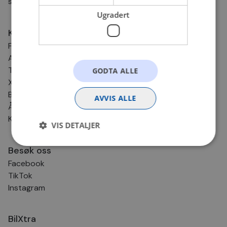
svarer så fort vi kan!
Ugradert
Kundesenter
Frakt og levering
Angrerett og retur
Tips & Råd
GODTA ALLE
Xtra-service
BilXtra Kundeklubb
AVVIS ALLE
Åpenhetsloven
Klikk & Hent
VIS DETALJER
Besøk oss
Facebook
Strengt nødvendig
Statistikk
TikTok
Markedsføring
Funksjonalitet
Ugradert
Instagram
Strengt nødvendige informasjonskapsler tillater
kjernefunksjoner på nettstedet, som
brukerinnlogging og kontoadministrasjon.
BilXtra
Nettstedet kan ikke brukes riktig uten strengt