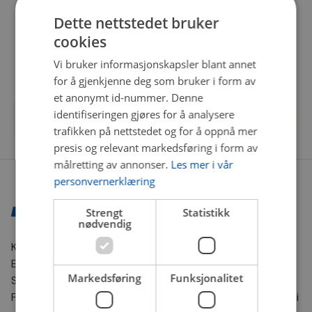
Dette nettstedet bruker
cookies
Vi bruker informasjonskapsler blant annet
for å gjenkjenne deg som bruker i form av
et anonymt id-nummer. Denne
identifiseringen gjøres for å analysere
trafikken på nettstedet og for å oppnå mer
presis og relevant markedsføring i form av
målretting av annonser.
Les mer i vår
personvernerklæring
Strengt
Statistikk
nødvendig
Kontaktinformasjon
E-post:
nettbutikk@bilxtra.no
Markedsføring
Funksjonalitet
Sporingsnummer sender vi deg på SMS.
For andre henvendelser kontakt oss gjerne på e-post. Vi