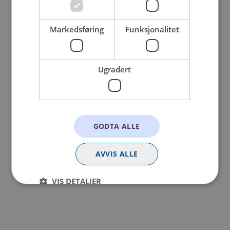
browser console for more information).
Markedsføring
Funksjonalitet
Ugradert
GODTA ALLE
AVVIS ALLE
VIS DETALJER
Strengt nødvendig
Statistikk