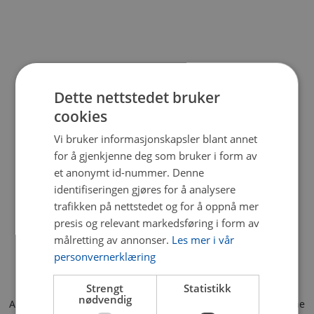
Dette nettstedet bruker
cookies
Vi bruker informasjonskapsler blant annet
for å gjenkjenne deg som bruker i form av
et anonymt id-nummer. Denne
identifiseringen gjøres for å analysere
trafikken på nettstedet og for å oppnå mer
presis og relevant markedsføring i form av
målretting av annonser.
Les mer i vår
personvernerklæring
Strengt
Statistikk
nødvendig
Application error: a client-side exception has occurred (see the