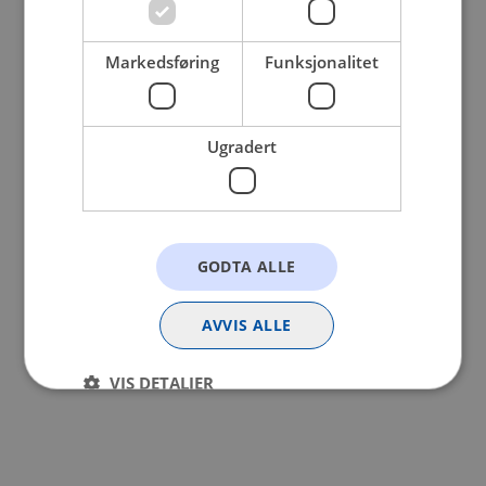
browser console for more information).
Markedsføring
Funksjonalitet
Ugradert
GODTA ALLE
AVVIS ALLE
VIS DETALJER
Strengt nødvendig
Statistikk