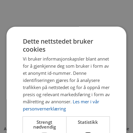
Dette nettstedet bruker
cookies
Vi bruker informasjonskapsler blant annet
for å gjenkjenne deg som bruker i form av
et anonymt id-nummer. Denne
identifiseringen gjøres for å analysere
trafikken på nettstedet og for å oppnå mer
presis og relevant markedsføring i form av
målretting av annonser.
Les mer i vår
personvernerklæring
Strengt
Statistikk
nødvendig
Application error: a client-side exception has occurred (see the