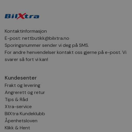
Markedsføring
Funksjonalitet
Ugradert
Strengt nødvendige informasjonskapsler tillater
kjernefunksjoner på nettstedet, som
brukerinnlogging og kontoadministrasjon.
Nettstedet kan ikke brukes riktig uten strengt
Kontaktinformasjon
nødvendige informasjonskapsler.
E-post:
nettbutikk@bilxtra.no
Provider
/
Navn
Utløpsdato
Besk
Sporingsnummer sender vi deg på SMS.
Domene
For andre henvendelser kontakt oss gjerne på e-post. Vi
CookieScriptConsent
4 uker 2
Den
CookieScript
dager
inf
.bilxtra.no
svarer så fort vi kan!
bru
Scri
for 
inns
Kundesenter
bes
inf
Frakt og levering
Det
Coo
Angrerett og retur
coo
Tips & Råd
fun
skal
Xtra-service
VISITOR_PRIVACY_METADATA
5 måneder
Den
YouTube
BilXtra Kundeklubb
4 uker
bruk
.youtube.com
Åpenhetsloven
bru
og 
Klikk & Hent
dere