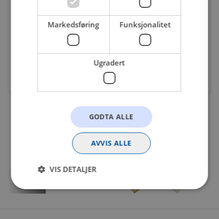
GAT-5713XS
Markedsføring
Funksjonalitet
Registerreim
Bredde
:
12
Få igjen på nettlager
Ugradert
459 kr
GODTA ALLE
AVVIS ALLE
VIS DETALJER
Strengt nødvendig
Statistikk