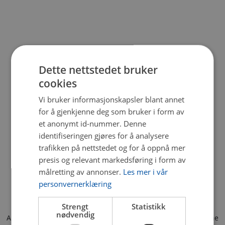
Dette nettstedet bruker
cookies
Vi bruker informasjonskapsler blant annet
for å gjenkjenne deg som bruker i form av
et anonymt id-nummer. Denne
identifiseringen gjøres for å analysere
trafikken på nettstedet og for å oppnå mer
presis og relevant markedsføring i form av
målretting av annonser.
Les mer i vår
personvernerklæring
Strengt
Statistikk
nødvendig
Application error: a client-side exception has occurred (see the