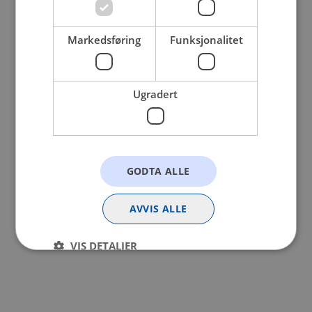
browser console for more information).
Markedsføring
Funksjonalitet
Ugradert
GODTA ALLE
AVVIS ALLE
VIS DETALJER
Strengt nødvendig
Statistikk