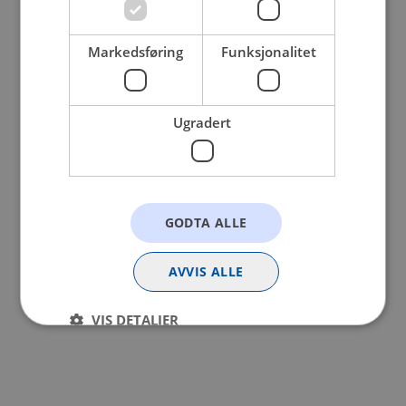
browser console for more information).
Markedsføring
Funksjonalitet
Ugradert
GODTA ALLE
AVVIS ALLE
VIS DETALJER
Strengt nødvendig
Statistikk