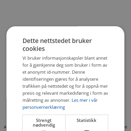
Dette nettstedet bruker
cookies
Vi bruker informasjonskapsler blant annet
for å gjenkjenne deg som bruker i form av
et anonymt id-nummer. Denne
identifiseringen gjøres for å analysere
trafikken på nettstedet og for å oppnå mer
presis og relevant markedsføring i form av
målretting av annonser.
Les mer i vår
personvernerklæring
Strengt
Statistikk
nødvendig
Application error: a client-side exception has occurred (see the