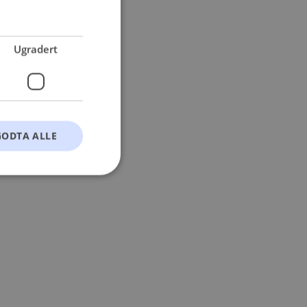
 more information).
Ugradert
GODTA ALLE
t
ontoadministrasjon.
okie-Script.com-
esøkendes