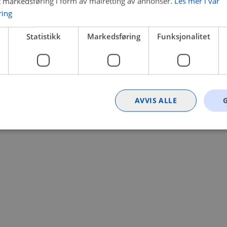
t markedsføring i form av målretting av annonser.
Les mer i vår
ring
 a client-side exception has occurred (see the browser console for
Statistikk
Markedsføring
Funksjonalitet
AVVIS ALLE
Strengt nødvendig
Statistikk
Markedsføring
Funksjonalitet
Ugrader
nformasjonskapsler tillater kjernefunksjoner på nettstedet, som brukerinnlogging og k
rukes riktig uten strengt nødvendige informasjonskapsler.
Provider
/
Utløpsdato
Beskrivelse
Domene
nt
4 uker 2
Denne informasjonskapselen brukes av Co
CookieScript
dager
tjenesten for å huske innstillingene for b
.bilxtra.no