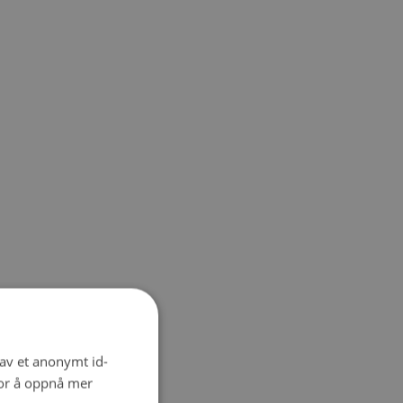
 av et anonymt id-
for å oppnå mer