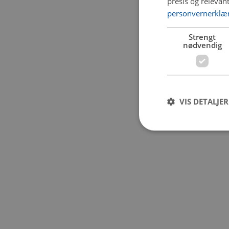
presis og relevan
personvernerklæ
Application error:
Strengt
nødvendig
VIS DETALJER
Strengt nødvendige i
Nettstedet kan ikke b
Navn
CookieScriptConse