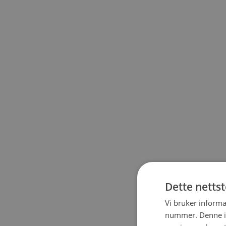
Dette netts
Vi bruker informa
nummer. Denne ide