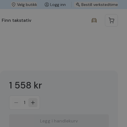
Velg butikk
Logg inn
Bestill verkstedtime
Finn takstativ
1 558 kr
1
Legg i handlekurv