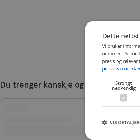
Dette netts
Vi bruker informa
nummer. Denne ide
presis og relevan
personvernerklæ
Du trenger kanskje også
Strengt
nødvendig
VIS DETALJER