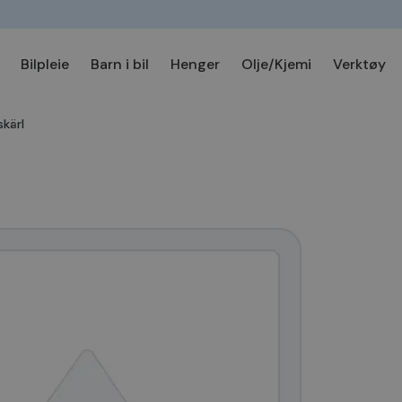
Bilpleie
Barn i bil
Henger
Olje/Kjemi
Verktøy
kärl