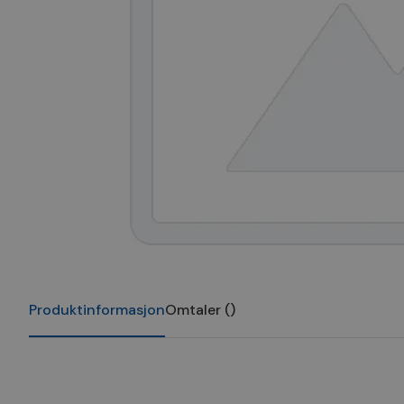
Produktinformasjon
Omtaler
(
)