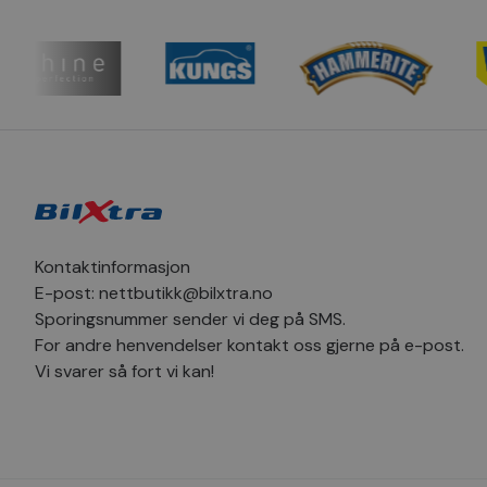
helloRetailTracking
_clsk
_sn_m
hello_retail_id
_clsk
_fbp
pageviewCount
MUID
_ga
SM
Kontaktinformasjon
E-post:
nettbutikk@bilxtra.no
MR
_sn_a
Sporingsnummer sender vi deg på SMS.
For andre henvendelser kontakt oss gjerne på e-post.
YSC
_ga_1C424SVV6P
Vi svarer så fort vi kan!
_uetvid
_sn_n
MR