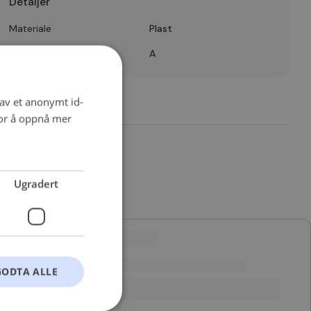
Detaljer
Materiale
Plast
Quality
A
 av et anonymt id-
for å oppnå mer
Ugradert
GODTA ALLE