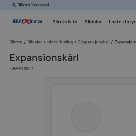
BilXtra Verksted
Bilrekvisita
Bildeler
Lasteutstyr
Bilxtra
/
Bildeler
/
Motorkjøling
/
Ekspansjonskar
/
Expansions
Expansionskärl
KJØ-996264