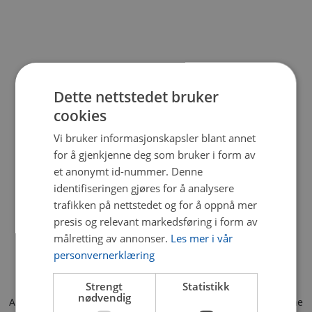
Dette nettstedet bruker
cookies
Vi bruker informasjonskapsler blant annet
for å gjenkjenne deg som bruker i form av
et anonymt id-nummer. Denne
identifiseringen gjøres for å analysere
trafikken på nettstedet og for å oppnå mer
presis og relevant markedsføring i form av
målretting av annonser.
Les mer i vår
personvernerklæring
Strengt
Statistikk
nødvendig
Application error: a client-side exception has occurred (see the