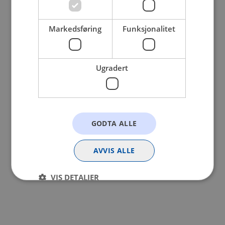
browser console for more information).
Markedsføring
Funksjonalitet
Ugradert
GODTA ALLE
AVVIS ALLE
VIS DETALJER
Strengt nødvendig
Statistikk