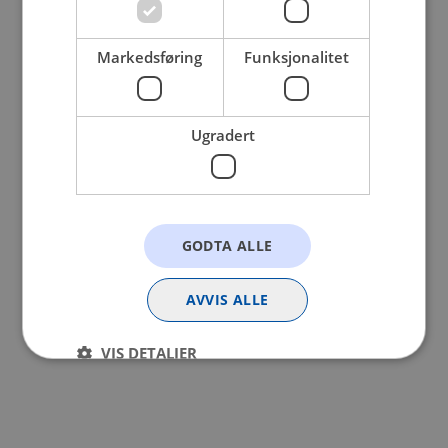
browser console for more information).
Markedsføring
Funksjonalitet
Ugradert
GODTA ALLE
AVVIS ALLE
VIS DETALJER
Strengt nødvendig
Statistikk