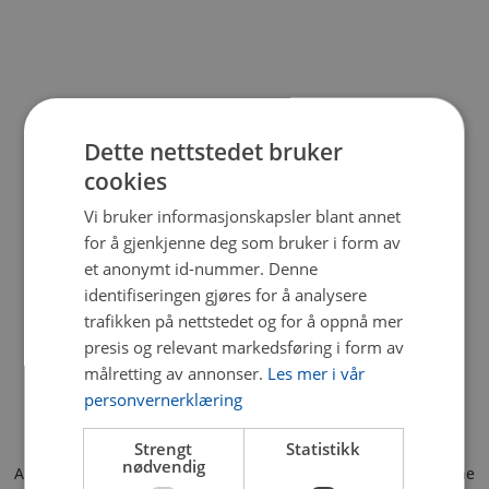
Dette nettstedet bruker
cookies
Vi bruker informasjonskapsler blant annet
for å gjenkjenne deg som bruker i form av
et anonymt id-nummer. Denne
identifiseringen gjøres for å analysere
trafikken på nettstedet og for å oppnå mer
presis og relevant markedsføring i form av
målretting av annonser.
Les mer i vår
personvernerklæring
Strengt
Statistikk
nødvendig
Application error: a client-side exception has occurred (see the