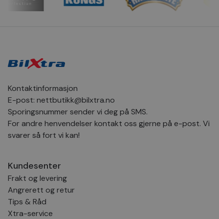
CookieScriptConsent
4 uker 2
Den
CookieScript
dager
inf
.bilxtra.no
bru
Scr
for
inns
bes
inf
Det
Coo
coo
fun
skal
Kontaktinformasjon
VISITOR_PRIVACY_METADATA
5 måneder
Den
YouTube
E-post:
nettbutikk@bilxtra.no
4 uker
bruk
.youtube.com
bru
Sporingsnummer sender vi deg på SMS.
og 
For andre henvendelser kontakt oss gjerne på e-post. Vi
der
med
svarer så fort vi kan!
regi
den
sam
per
Kundesenter
og i
dere
Frakt og levering
æret
økte
Angrerett og retur
Tips & Råd
Xtra-service