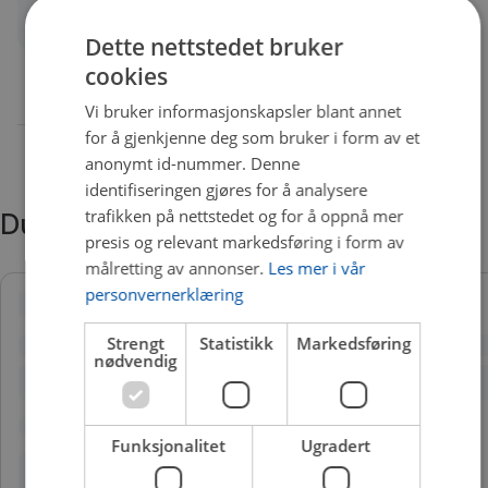
Quality
A
Dette nettstedet bruker
cookies
Vi bruker informasjonskapsler blant annet
for å gjenkjenne deg som bruker i form av et
anonymt id-nummer. Denne
identifiseringen gjøres for å analysere
trafikken på nettstedet og for å oppnå mer
Du trenger kanskje også
presis og relevant markedsføring i form av
målretting av annonser.
Les mer i vår
personvernerklæring
Strengt
Statistikk
Markedsføring
nødvendig
Funksjonalitet
Ugradert