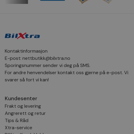
dager
inf
.bilxtra.no
bru
Scr
for
inns
bes
inf
Det
Coo
coo
fun
skal
Kontaktinformasjon
E-post:
nettbutikk@bilxtra.no
VISITOR_PRIVACY_METADATA
5 måneder
Den
YouTube
4 uker
bruk
.youtube.com
Sporingsnummer sender vi deg på SMS.
bru
og 
For andre henvendelser kontakt oss gjerne på e-post. Vi
der
med
svarer så fort vi kan!
regi
den
sam
per
Kundesenter
og i
dere
Frakt og levering
æret
økte
Angrerett og retur
Tips & Råd
Xtra-service