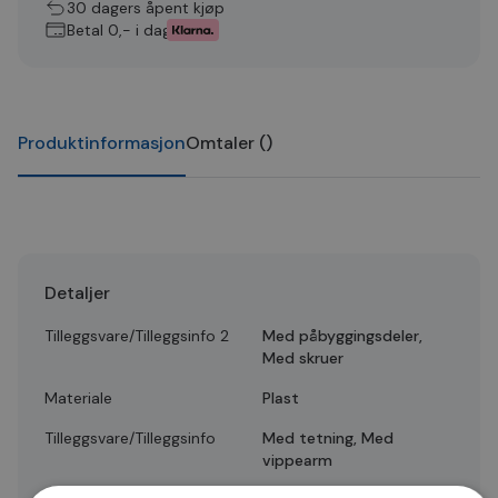
30 dagers åpent kjøp
Betal 0,- i dag
Produktinformasjon
Omtaler
(
)
Detaljer
Tilleggsvare/Tilleggsinfo 2
Med påbyggingsdeler,
Med skruer
Materiale
Plast
Tilleggsvare/Tilleggsinfo
Med tetning, Med
vippearm