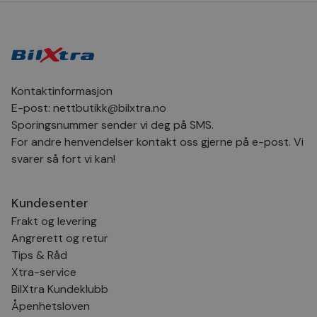
bru
Scr
for
inns
bes
inf
Det
Coo
coo
Kontaktinformasjon
fun
skal
E-post:
nettbutikk@bilxtra.no
VISITOR_PRIVACY_METADATA
5 måneder
Den
YouTube
Sporingsnummer sender vi deg på SMS.
4 uker
bruk
.youtube.com
For andre henvendelser kontakt oss gjerne på e-post. Vi
bru
og 
svarer så fort vi kan!
der
med
regi
den
sam
Kundesenter
per
Frakt og levering
og i
dere
Angrerett og retur
æret
økte
Tips & Råd
Xtra-service
BilXtra Kundeklubb
Åpenhetsloven
Provider
Provider
/
/
Provider