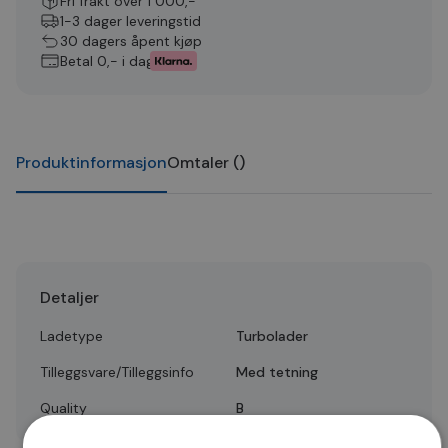
Fri frakt over 1 000,-
1-3 dager leveringstid
30 dagers åpent kjøp
Betal 0,- i dag
Produktinformasjon
Omtaler
(
)
Detaljer
Ladetype
Turbolader
Tilleggsvare/Tilleggsinfo
Med tetning
Quality
B