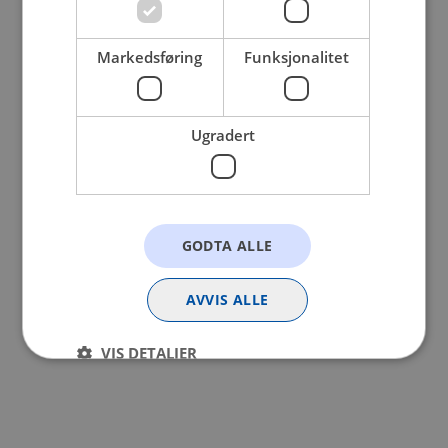
browser console for more information).
Markedsføring
Funksjonalitet
Ugradert
GODTA ALLE
AVVIS ALLE
VIS DETALJER
Strengt nødvendig
Statistikk