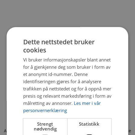
Dette nettstedet bruker
cookies
Vi bruker informasjonskapsler blant annet
for å gjenkjenne deg som bruker i form av
et anonymt id-nummer. Denne
identifiseringen gjøres for å analysere
trafikken på nettstedet og for å oppnå mer
presis og relevant markedsføring i form av
målretting av annonser.
Les mer i vår
personvernerklæring
Strengt
Statistikk
nødvendig
Application error: a client-side exception has occurred (see the