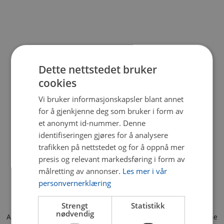
Dette nettstedet bruker
cookies
Vi bruker informasjonskapsler blant annet
for å gjenkjenne deg som bruker i form av
et anonymt id-nummer. Denne
identifiseringen gjøres for å analysere
trafikken på nettstedet og for å oppnå mer
presis og relevant markedsføring i form av
målretting av annonser.
Les mer i vår
personvernerklæring
Strengt
Statistikk
nødvendig
Application error: a client-side exception has occurred (see the