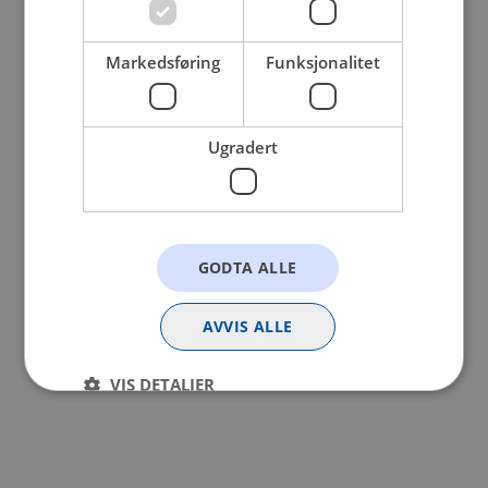
browser console for more information).
Markedsføring
Funksjonalitet
Ugradert
GODTA ALLE
AVVIS ALLE
VIS DETALJER
Strengt nødvendig
Statistikk