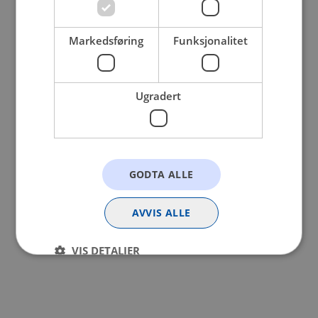
browser console for more information).
Markedsføring
Funksjonalitet
Ugradert
GODTA ALLE
AVVIS ALLE
VIS DETALJER
Strengt nødvendig
Statistikk