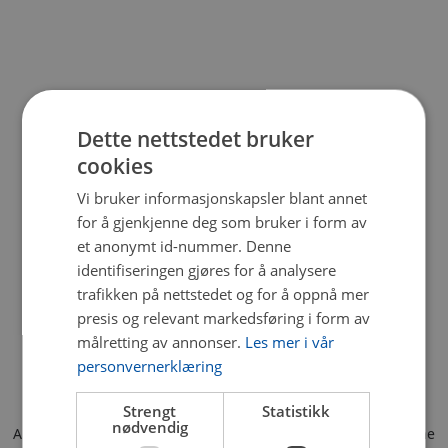
Dette nettstedet bruker
cookies
Vi bruker informasjonskapsler blant annet
for å gjenkjenne deg som bruker i form av
et anonymt id-nummer. Denne
identifiseringen gjøres for å analysere
trafikken på nettstedet og for å oppnå mer
presis og relevant markedsføring i form av
målretting av annonser.
Les mer i vår
personvernerklæring
Strengt
Statistikk
nødvendig
Application error: a client-side exception has occurred (see the