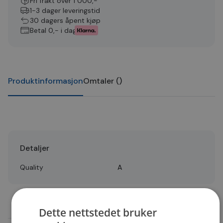
Fri frakt over 1 000,-
1-3 dager leveringstid
30 dagers åpent kjøp
Betal 0,- i dag
Produktinformasjon
Omtaler
(
)
Detaljer
Quality
A
Dette nettstedet bruker