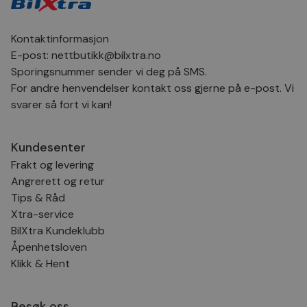
inns
bes
inf
Det
Kontaktinformasjon
Coo
coo
E-post:
nettbutikk@bilxtra.no
fun
Sporingsnummer sender vi deg på SMS.
skal
For andre henvendelser kontakt oss gjerne på e-post. Vi
VISITOR_PRIVACY_METADATA
5 måneder
Den
YouTube
4 uker
bruk
.youtube.com
svarer så fort vi kan!
bru
og 
der
med
Kundesenter
regi
den
Frakt og levering
sam
per
Angrerett og retur
og i
Tips & Råd
dere
æret
Xtra-service
økte
BilXtra Kundeklubb
Åpenhetsloven
Klikk & Hent
Provider
Provider
/
/
Provider
Navn
Navn
Utløpsdato
Utløpsdato
Beskrivelse
Beskrivelse
Navn
Domene
Domene
/
Utløpsdato
Beskrivelse
Domene
Besøk oss