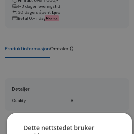
Fri frakt over 1 000,-
1-3 dager leveringstid
30 dagers åpent kjøp
Betal 0,- i dag
Produktinformasjon
Omtaler
(
)
Detaljer
Quality
A
Dette nettstedet bruker