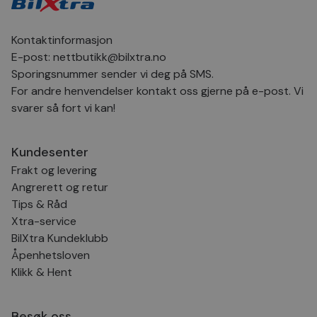
inns
bes
inf
Det
Kontaktinformasjon
Coo
coo
E-post:
nettbutikk@bilxtra.no
fun
Sporingsnummer sender vi deg på SMS.
skal
For andre henvendelser kontakt oss gjerne på e-post. Vi
VISITOR_PRIVACY_METADATA
5 måneder
Den
YouTube
4 uker
bruk
.youtube.com
svarer så fort vi kan!
bru
og 
der
med
Kundesenter
regi
den
Frakt og levering
sam
per
Angrerett og retur
og i
Tips & Råd
dere
æret
Xtra-service
økte
BilXtra Kundeklubb
Åpenhetsloven
Klikk & Hent
Provider
Provider
/
/
Provider
Navn
Navn
Utløpsdato
Utløpsdato
Beskrivelse
Beskrivelse
Navn
Domene
Domene
/
Utløpsdato
Beskrivelse
Domene
Besøk oss