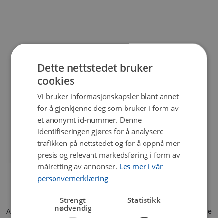
Dette nettstedet bruker
cookies
Vi bruker informasjonskapsler blant annet
for å gjenkjenne deg som bruker i form av
et anonymt id-nummer. Denne
identifiseringen gjøres for å analysere
trafikken på nettstedet og for å oppnå mer
presis og relevant markedsføring i form av
målretting av annonser.
Les mer i vår
personvernerklæring
Strengt
Statistikk
nødvendig
Application error: a client-side exception has occurred (see the