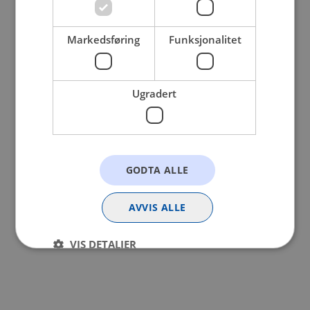
browser console for more information).
Markedsføring
Funksjonalitet
Ugradert
GODTA ALLE
AVVIS ALLE
VIS DETALJER
Strengt nødvendig
Statistikk