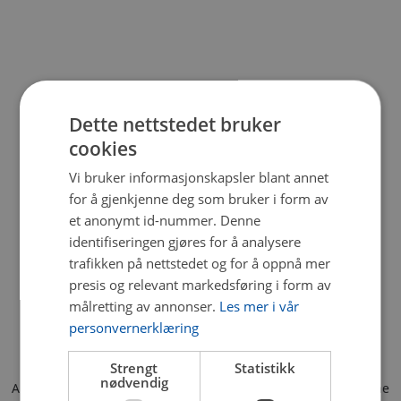
Dette nettstedet bruker
cookies
Vi bruker informasjonskapsler blant annet
for å gjenkjenne deg som bruker i form av
et anonymt id-nummer. Denne
identifiseringen gjøres for å analysere
trafikken på nettstedet og for å oppnå mer
presis og relevant markedsføring i form av
målretting av annonser.
Les mer i vår
personvernerklæring
Strengt
Statistikk
nødvendig
Application error: a client-side exception has occurred (see the