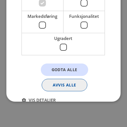
browser console for more information).
Markedsføring
Funksjonalitet
Ugradert
GODTA ALLE
AVVIS ALLE
VIS DETALJER
Strengt nødvendig
Statistikk