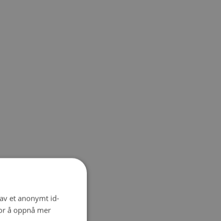
 av et anonymt id-
for å oppnå mer