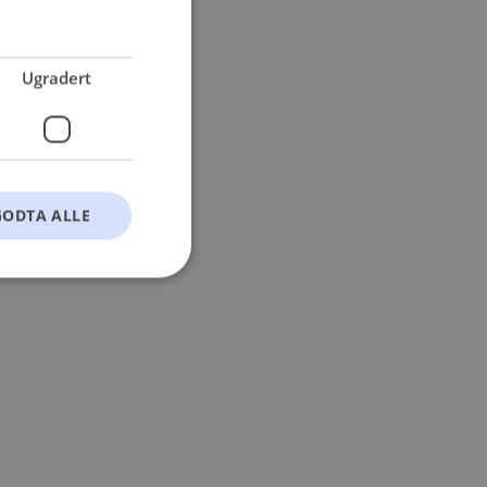
 more information).
Ugradert
GODTA ALLE
t
ontoadministrasjon.
okie-Script.com-
esøkendes