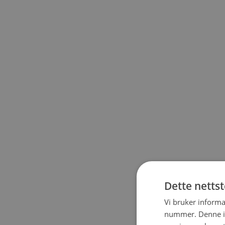
Dette netts
Vi bruker informa
nummer. Denne ide