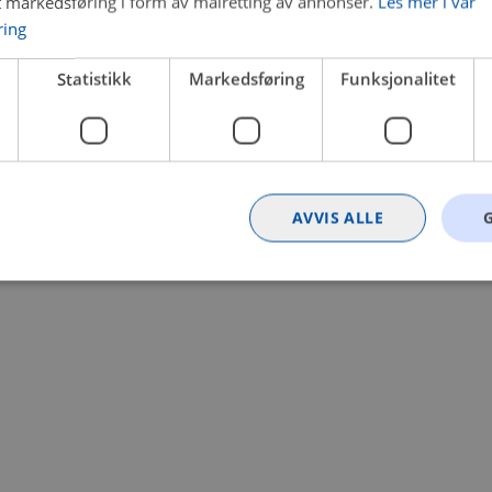
t markedsføring i form av målretting av annonser.
Les mer i vår
ring
 a client-side exception has occurred (see the browser console for
Statistikk
Markedsføring
Funksjonalitet
AVVIS ALLE
Strengt nødvendig
Statistikk
Markedsføring
Funksjonalitet
Ugrader
nformasjonskapsler tillater kjernefunksjoner på nettstedet, som brukerinnlogging og k
rukes riktig uten strengt nødvendige informasjonskapsler.
Provider
/
Utløpsdato
Beskrivelse
Domene
nt
4 uker 2
Denne informasjonskapselen brukes av Co
CookieScript
dager
tjenesten for å huske innstillingene for b
.bilxtra.no