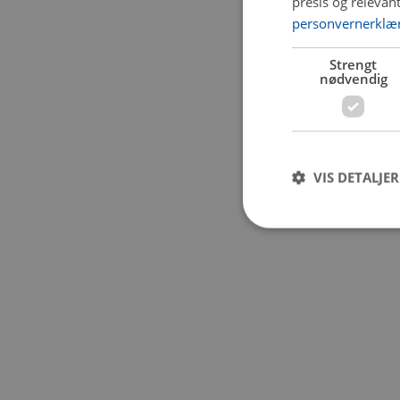
presis og relevan
personvernerklæ
Application error:
Strengt
nødvendig
VIS DETALJER
Strengt nødvendige i
Nettstedet kan ikke b
Navn
CookieScriptConse