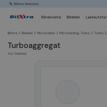
BilXtra Verksted
Bilrekvisita
Bildeler
Lasteutstyr
Bilxtra
/
Bildeler
/
Motordeler
/
Motorlading, Turbo
/
Turbo
/
Turboaggregat
TUC-T916439