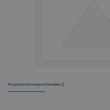
Produktinformasjon
Omtaler
(
)