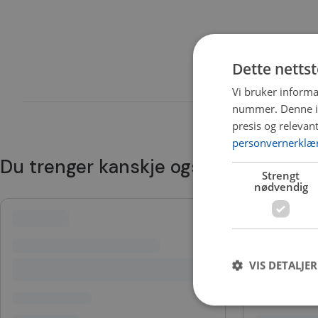
Dette netts
Vi bruker informa
nummer. Denne ide
presis og relevan
personvernerklæ
Du trenger kanskje også
Strengt
nødvendig
VIS DETALJER