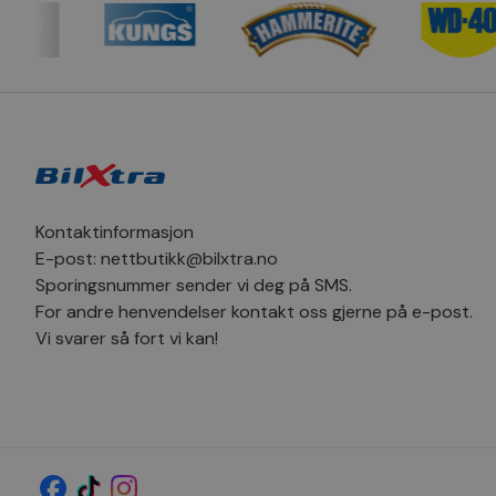
_clsk
_sn_m
hello_retail_id
_clsk
_fbp
pageviewCount
MUID
_ga
Kontaktinformasjon
SM
E-post:
nettbutikk@bilxtra.no
Sporingsnummer sender vi deg på SMS.
MR
_sn_a
For andre henvendelser kontakt oss gjerne på e-post.
Vi svarer så fort vi kan!
YSC
_ga_1C424SVV6P
_uetvid
_sn_n
MR