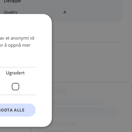
Detaljer
Quality
A
 av et anonymt id-
for å oppnå mer
Ugradert
GODTA ALLE