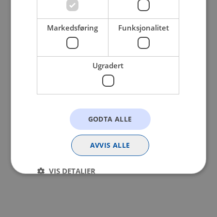
browser console for more information).
Markedsføring
Funksjonalitet
Ugradert
GODTA ALLE
AVVIS ALLE
VIS DETALJER
Strengt nødvendig
Statistikk