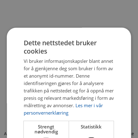
Dette nettstedet bruker
cookies
Vi bruker informasjonskapsler blant annet
for å gjenkjenne deg som bruker i form av
et anonymt id-nummer. Denne
identifiseringen gjøres for å analysere
trafikken på nettstedet og for å oppnå mer
presis og relevant markedsføring i form av
målretting av annonser.
Les mer i vår
personvernerklæring
Strengt
Statistikk
nødvendig
Application error: a client-side exception has occurred (see the