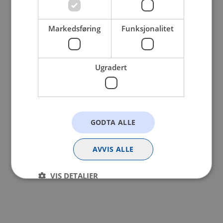
browser console for more information).
Markedsføring
Funksjonalitet
Ugradert
GODTA ALLE
AVVIS ALLE
VIS DETALJER
Strengt nødvendig
Statistikk