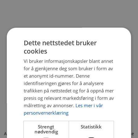
Dette nettstedet bruker
cookies
Vi bruker informasjonskapsler blant annet
for å gjenkjenne deg som bruker i form av
et anonymt id-nummer. Denne
identifiseringen gjøres for å analysere
trafikken på nettstedet og for å oppnå mer
presis og relevant markedsføring i form av
målretting av annonser.
Les mer i vår
personvernerklæring
Strengt
Statistikk
nødvendig
Application error: a client-side exception has occurred (see the