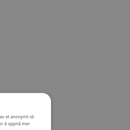
 av et anonymt id-
for å oppnå mer