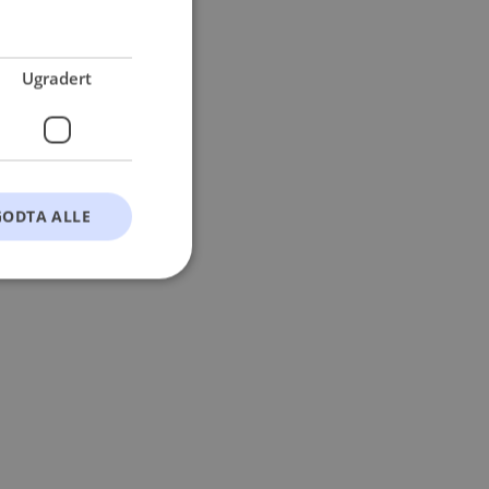
 more information).
Ugradert
GODTA ALLE
t
ontoadministrasjon.
okie-Script.com-
esøkendes