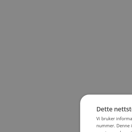
Dette netts
Vi bruker informa
nummer. Denne ide