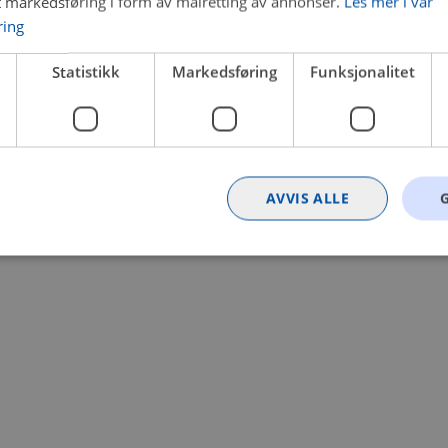
t markedsføring i form av målretting av annonser.
Les mer i vår
ring
 a client-side exception has occurred (see the browser console for
Statistikk
Markedsføring
Funksjonalitet
AVVIS ALLE
Strengt nødvendig
Statistikk
Markedsføring
Funksjonalitet
Ugrader
nformasjonskapsler tillater kjernefunksjoner på nettstedet, som brukerinnlogging og k
rukes riktig uten strengt nødvendige informasjonskapsler.
Provider
/
Utløpsdato
Beskrivelse
Domene
nt
4 uker 2
Denne informasjonskapselen brukes av Co
CookieScript
dager
tjenesten for å huske innstillingene for b
.bilxtra.no