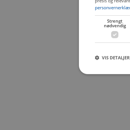
presis og relevan
personvernerklæ
Application error:
Strengt
nødvendig
VIS DETALJER
Strengt nødvendige i
Nettstedet kan ikke b
Navn
CookieScriptConse