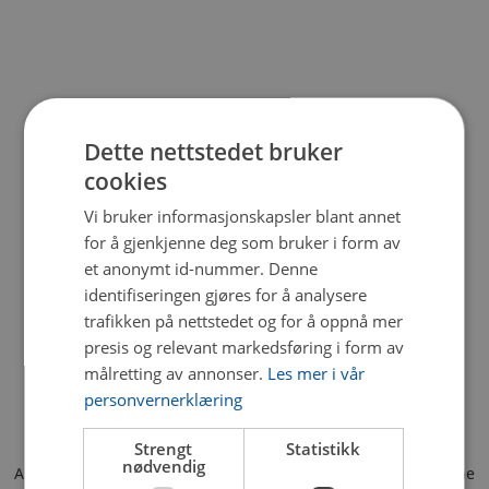
Dette nettstedet bruker
cookies
Vi bruker informasjonskapsler blant annet
for å gjenkjenne deg som bruker i form av
et anonymt id-nummer. Denne
identifiseringen gjøres for å analysere
trafikken på nettstedet og for å oppnå mer
presis og relevant markedsføring i form av
målretting av annonser.
Les mer i vår
personvernerklæring
Strengt
Statistikk
nødvendig
Application error: a client-side exception has occurred (see the