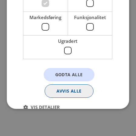
browser console for more information).
Markedsføring
Funksjonalitet
Ugradert
GODTA ALLE
AVVIS ALLE
VIS DETALJER
Strengt nødvendig
Statistikk