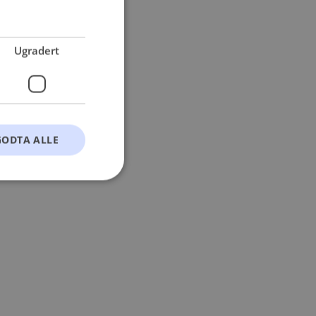
 more information).
Ugradert
GODTA ALLE
t
ontoadministrasjon.
okie-Script.com-
esøkendes