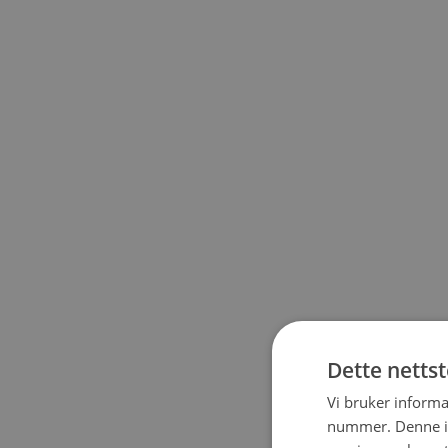
Dette netts
Vi bruker informa
nummer. Denne ide