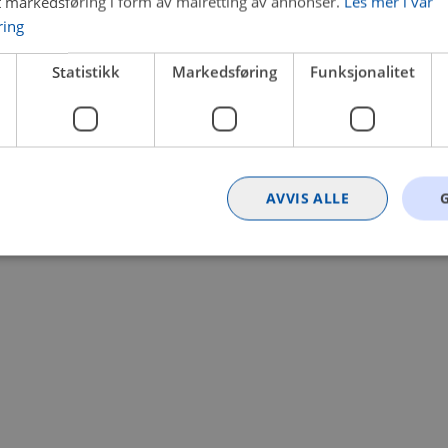
t markedsføring i form av målretting av annonser.
Les mer i vår
ring
 a client-side exception has occurred (see the browser console for
Statistikk
Markedsføring
Funksjonalitet
AVVIS ALLE
Strengt nødvendig
Statistikk
Markedsføring
Funksjonalitet
Ugrader
nformasjonskapsler tillater kjernefunksjoner på nettstedet, som brukerinnlogging og k
rukes riktig uten strengt nødvendige informasjonskapsler.
Provider
/
Utløpsdato
Beskrivelse
Domene
nt
4 uker 2
Denne informasjonskapselen brukes av Co
CookieScript
dager
tjenesten for å huske innstillingene for b
.bilxtra.no