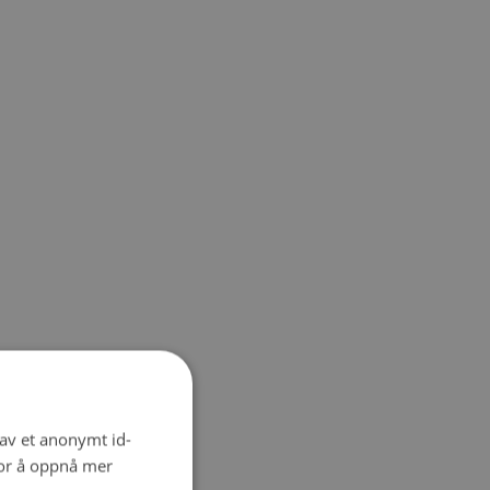
 av et anonymt id-
for å oppnå mer