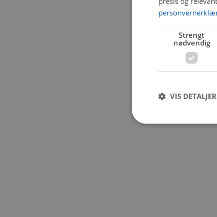
presis og relevan
personvernerklæ
Application error:
Strengt
nødvendig
VIS DETALJER
Strengt nødvendige i
Nettstedet kan ikke b
Navn
CookieScriptConse