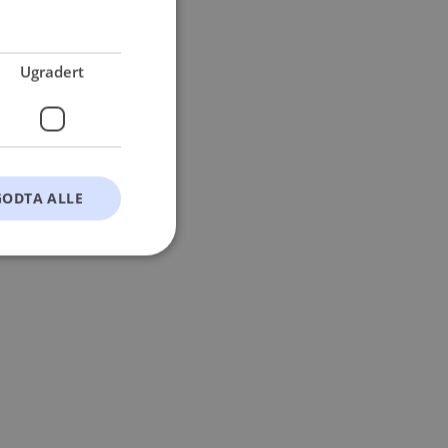
 more information).
Ugradert
GODTA ALLE
t
ontoadministrasjon.
okie-Script.com-
esøkendes