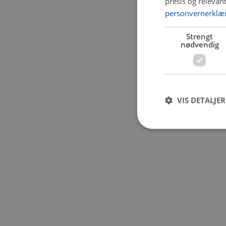
presis og relevan
personvernerklæ
Application error:
Strengt
nødvendig
VIS DETALJER
Strengt nødvendige i
Nettstedet kan ikke b
Navn
CookieScriptConse