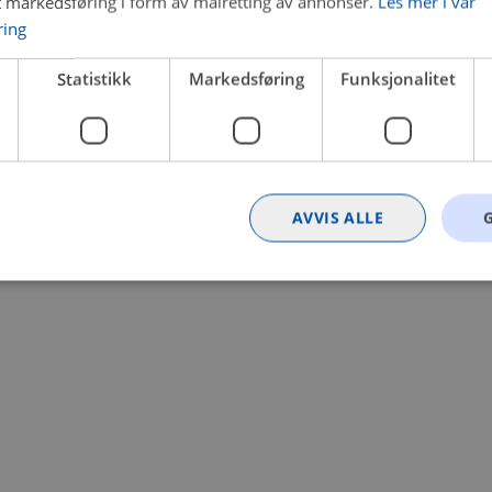
t markedsføring i form av målretting av annonser.
Les mer i vår
ring
 a client-side exception has occurred (see the browser console for
Statistikk
Markedsføring
Funksjonalitet
AVVIS ALLE
Strengt nødvendig
Statistikk
Markedsføring
Funksjonalitet
Ugrader
nformasjonskapsler tillater kjernefunksjoner på nettstedet, som brukerinnlogging og k
rukes riktig uten strengt nødvendige informasjonskapsler.
Provider
/
Utløpsdato
Beskrivelse
Domene
nt
4 uker 2
Denne informasjonskapselen brukes av Co
CookieScript
dager
tjenesten for å huske innstillingene for b
.bilxtra.no