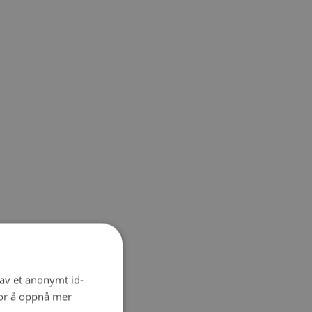
 av et anonymt id-
for å oppnå mer