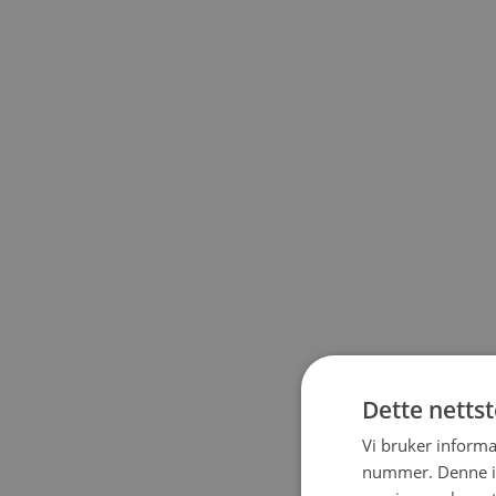
Dette netts
Vi bruker informa
nummer. Denne ide