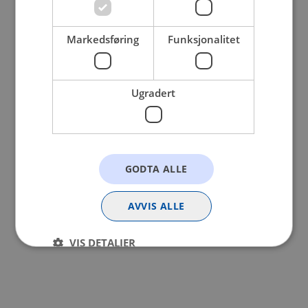
browser console for more information).
Markedsføring
Funksjonalitet
Ugradert
GODTA ALLE
AVVIS ALLE
VIS DETALJER
Strengt nødvendig
Statistikk