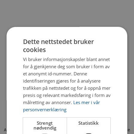
Dette nettstedet bruker
cookies
Vi bruker informasjonskapsler blant annet
for å gjenkjenne deg som bruker i form av
et anonymt id-nummer. Denne
identifiseringen gjøres for å analysere
trafikken på nettstedet og for å oppnå mer
presis og relevant markedsføring i form av
målretting av annonser.
Les mer i vår
personvernerklæring
Strengt
Statistikk
nødvendig
Application error: a client-side exception has occurred (see the