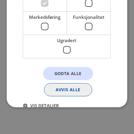
browser console for more information).
Markedsføring
Funksjonalitet
Ugradert
GODTA ALLE
AVVIS ALLE
VIS DETALJER
Strengt nødvendig
Statistikk