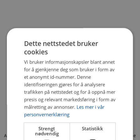
Dette nettstedet bruker
cookies
Vi bruker informasjonskapsler blant annet
for å gjenkjenne deg som bruker i form av
et anonymt id-nummer. Denne
identifiseringen gjøres for å analysere
trafikken på nettstedet og for å oppnå mer
presis og relevant markedsføring i form av
målretting av annonser.
Les mer i vår
personvernerklæring
Strengt
Statistikk
nødvendig
Application error: a client-side exception has occurred (see the