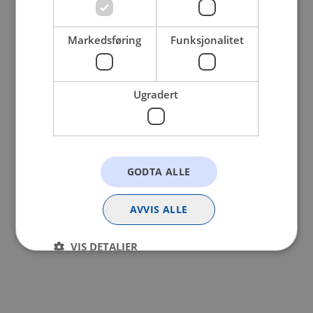
browser console for more information).
Markedsføring
Funksjonalitet
Ugradert
GODTA ALLE
AVVIS ALLE
VIS DETALJER
Strengt nødvendig
Statistikk