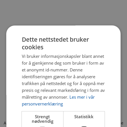
Dette nettstedet bruker
cookies
Vi bruker informasjonskapsler blant annet
for å gjenkjenne deg som bruker i form av
et anonymt id-nummer. Denne
identifiseringen gjøres for å analysere
trafikken på nettstedet og for å oppnå mer
presis og relevant markedsføring i form av
målretting av annonser.
Les mer i vår
personvernerklæring
Strengt
Statistikk
nødvendig
Application error: a client-side exception has occurred (see the