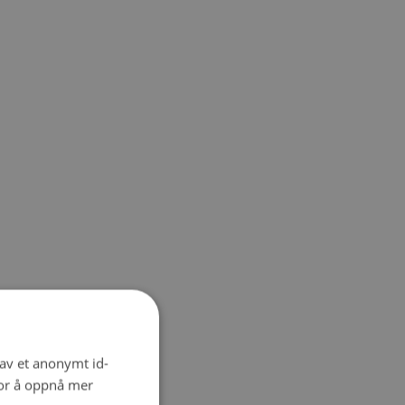
 av et anonymt id-
for å oppnå mer