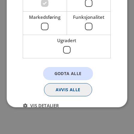
browser console for more information).
Markedsføring
Funksjonalitet
Ugradert
GODTA ALLE
AVVIS ALLE
VIS DETALJER
Strengt nødvendig
Statistikk