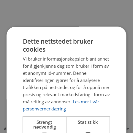
Dette nettstedet bruker
cookies
Vi bruker informasjonskapsler blant annet
for å gjenkjenne deg som bruker i form av
et anonymt id-nummer. Denne
identifiseringen gjøres for å analysere
trafikken på nettstedet og for å oppnå mer
presis og relevant markedsføring i form av
målretting av annonser.
Les mer i vår
personvernerklæring
Strengt
Statistikk
nødvendig
Application error: a client-side exception has occurred (see the