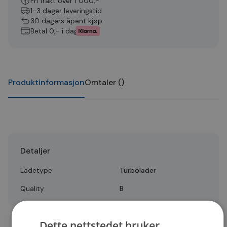
Fri frakt over 1 000,-
1-3 dager leveringstid
30 dagers åpent kjøp
Betal 0,- i dag
Produktinformasjon
Omtaler
(
)
Detaljer
Ladetype
Turbolader
Quality
B
Dette nettstedet bruker