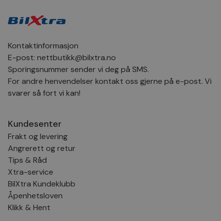
for
inns
bes
inf
Det
Coo
Kontaktinformasjon
coo
fun
E-post:
nettbutikk@bilxtra.no
skal
Sporingsnummer sender vi deg på SMS.
VISITOR_PRIVACY_METADATA
5 måneder
Den
YouTube
For andre henvendelser kontakt oss gjerne på e-post. Vi
4 uker
bruk
.youtube.com
bru
svarer så fort vi kan!
og 
der
med
regi
Kundesenter
den
sam
Frakt og levering
per
og i
Angrerett og retur
dere
æret
Tips & Råd
økte
Xtra-service
BilXtra Kundeklubb
Åpenhetsloven
Klikk & Hent
Provider
Provider
/
/
Provider
Navn
Navn
Utløpsdato
Utløpsdato
Beskrivelse
Beskrivelse
Navn
Domene
Domene
/
Utløpsdato
Beskrivelse