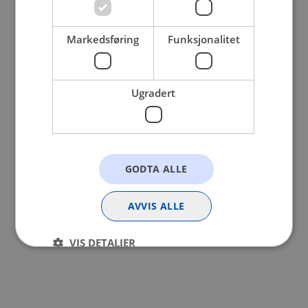
browser console for more information).
Markedsføring
Funksjonalitet
Ugradert
GODTA ALLE
AVVIS ALLE
VIS DETALJER
Strengt nødvendig
Statistikk