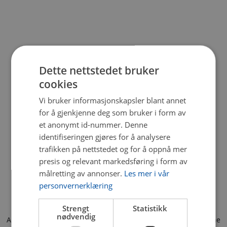
Dette nettstedet bruker
cookies
Vi bruker informasjonskapsler blant annet
for å gjenkjenne deg som bruker i form av
et anonymt id-nummer. Denne
identifiseringen gjøres for å analysere
trafikken på nettstedet og for å oppnå mer
presis og relevant markedsføring i form av
målretting av annonser.
Les mer i vår
personvernerklæring
Strengt
Statistikk
nødvendig
Application error: a client-side exception has occurred (see the