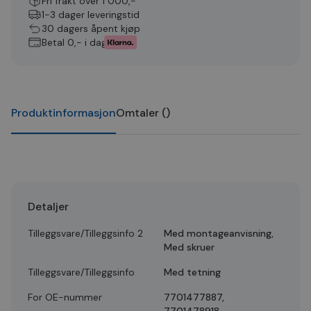
Fri frakt over 1 000,-
1-3 dager leveringstid
30 dagers åpent kjøp
Betal 0,- i dag
Produktinformasjon
Omtaler
(
)
Detaljer
Tilleggsvare/Tilleggsinfo 2
Med montageanvisning,
Med skruer
Tilleggsvare/Tilleggsinfo
Med tetning
For OE-nummer
7701477887,
7701478918,