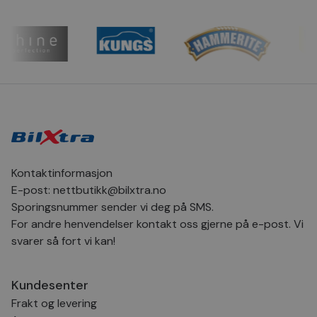
Domene
CookieScriptConsent
4 uker 2
Den
CookieScript
dager
inf
.bilxtra.no
bru
Scr
for
inns
bes
inf
Det
Coo
coo
fun
skal
VISITOR_PRIVACY_METADATA
5 måneder
Den
YouTube
Kontaktinformasjon
4 uker
bruk
.youtube.com
bru
E-post:
nettbutikk@bilxtra.no
og 
der
Sporingsnummer sender vi deg på SMS.
med
For andre henvendelser kontakt oss gjerne på e-post. Vi
regi
den
svarer så fort vi kan!
sam
per
og i
dere
æret
Kundesenter
økte
Frakt og levering