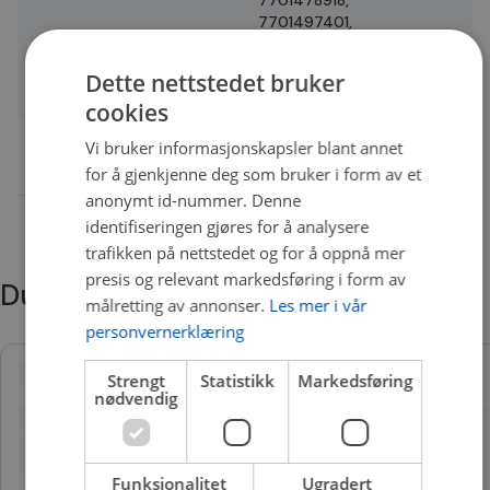
7701497401,
7711497069
Dette nettstedet bruker
Quality
A
cookies
Vi bruker informasjonskapsler blant annet
for å gjenkjenne deg som bruker i form av et
anonymt id-nummer. Denne
identifiseringen gjøres for å analysere
trafikken på nettstedet og for å oppnå mer
presis og relevant markedsføring i form av
Du trenger kanskje også
målretting av annonser.
Les mer i vår
personvernerklæring
Strengt
Statistikk
Markedsføring
nødvendig
Funksjonalitet
Ugradert