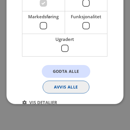
browser console for more information).
Markedsføring
Funksjonalitet
Ugradert
GODTA ALLE
AVVIS ALLE
VIS DETALJER
Strengt nødvendig
Statistikk