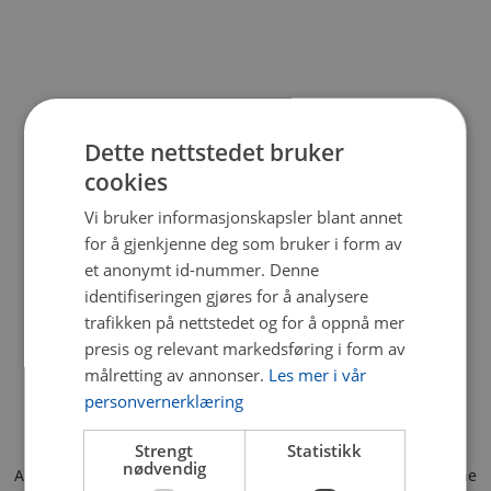
Dette nettstedet bruker
cookies
Vi bruker informasjonskapsler blant annet
for å gjenkjenne deg som bruker i form av
et anonymt id-nummer. Denne
identifiseringen gjøres for å analysere
trafikken på nettstedet og for å oppnå mer
presis og relevant markedsføring i form av
målretting av annonser.
Les mer i vår
personvernerklæring
Strengt
Statistikk
nødvendig
Application error: a client-side exception has occurred (see the