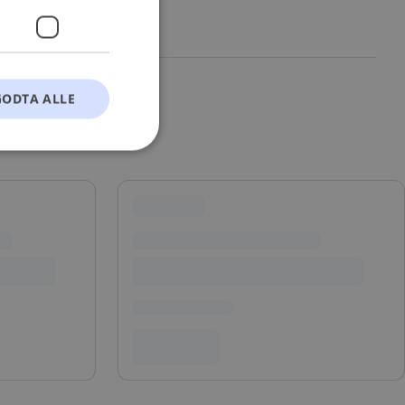
GODTA ALLE
t
ontoadministrasjon.
okie-Script.com-
esøkendes
Cookie-Script.com
s samtykke og
nettstedet. Det
kke om ulike
 deres preferanser