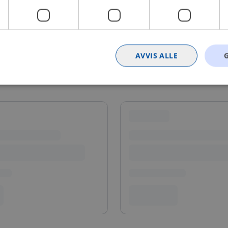
AVVIS ALLE
Strengt nødvendig
Statistikk
Markedsføring
Funksjonalitet
Ugrader
nformasjonskapsler tillater kjernefunksjoner på nettstedet, som brukerinnlogging og k
rukes riktig uten strengt nødvendige informasjonskapsler.
Provider
/
Utløpsdato
Beskrivelse
Domene
nt
4 uker 2
Denne informasjonskapselen brukes av Co
CookieScript
dager
tjenesten for å huske innstillingene for b
.bilxtra.no
informasjonskapsel. Det er nødvendig at 
cookie-banner fungerer som det skal.
METADATA
5 måneder
Denne cookien brukes til å lagre brukeren
YouTube
4 uker
personvernvalg for deres interaksjon med 
.youtube.com
registrerer data om den besøkendes samty
personvernpolicyer og innstillinger, slik at