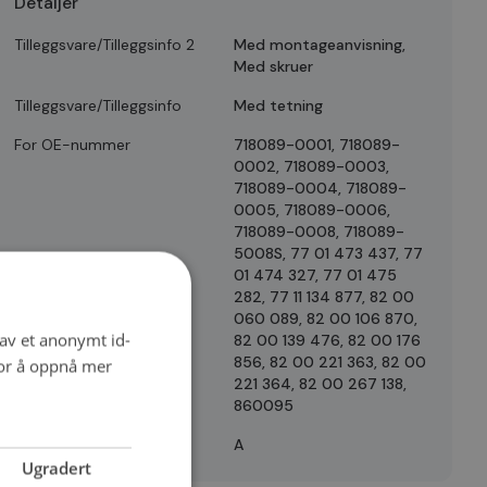
Detaljer
Tilleggsvare/Tilleggsinfo 2
Med montageanvisning,
Med skruer
Tilleggsvare/Tilleggsinfo
Med tetning
For OE-nummer
718089-0001, 718089-
0002, 718089-0003,
718089-0004, 718089-
0005, 718089-0006,
718089-0008, 718089-
5008S, 77 01 473 437, 77
01 474 327, 77 01 475
282, 77 11 134 877, 82 00
060 089, 82 00 106 870,
 av et anonymt id-
82 00 139 476, 82 00 176
856, 82 00 221 363, 82 00
for å oppnå mer
221 364, 82 00 267 138,
860095
Quality
A
Ugradert