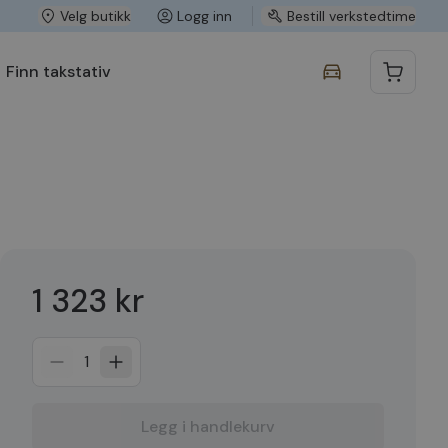
Velg butikk
Logg inn
Bestill verkstedtime
Finn takstativ
1 323 kr
1
Legg i handlekurv