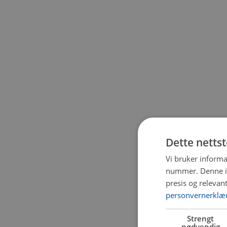
Dette netts
Vi bruker informa
nummer. Denne ide
presis og relevan
personvernerklæ
Strengt
nødvendig