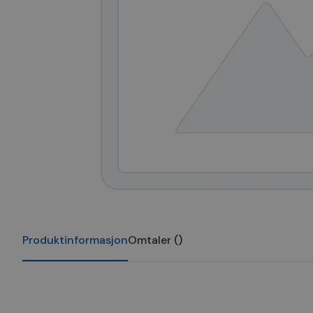
Produktinformasjon
Omtaler
(
)