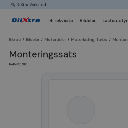
BilXtra Verksted
Bilrekvisita
Bildeler
Lasteutstyr
Bilxtra
/
Bildeler
/
Motordeler
/
Motorlading, Turbo
/
Monteri
Monteringssats
PAK-715.381