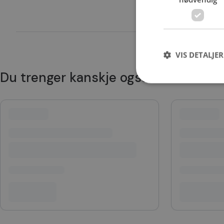
VIS DETALJER
Du trenger kanskje også
Strengt nødvendige i
Nettstedet kan ikke b
Navn
CookieScriptConse
VISITOR_PRIVACY_