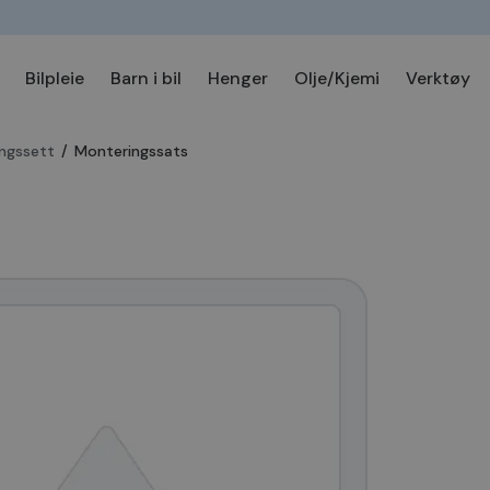
Bilpleie
Barn i bil
Henger
Olje/Kjemi
Verktøy
ngssett
/
Monteringssats