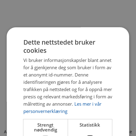
Dette nettstedet bruker
cookies
Vi bruker informasjonskapsler blant annet
for å gjenkjenne deg som bruker i form av
et anonymt id-nummer. Denne
identifiseringen gjøres for å analysere
trafikken på nettstedet og for å oppnå mer
presis og relevant markedsføring i form av
målretting av annonser.
Les mer i vår
personvernerklæring
Strengt
Statistikk
nødvendig
Application error: a client-side exception has occurred (see the