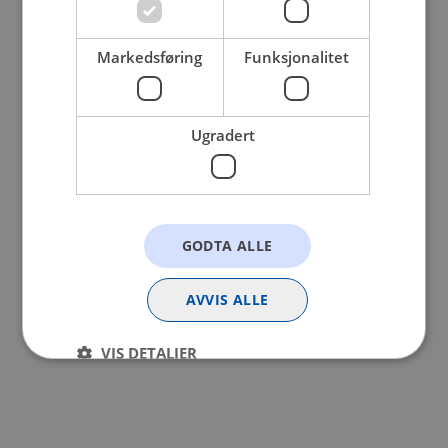
browser console for more information).
Markedsføring
Funksjonalitet
Ugradert
GODTA ALLE
AVVIS ALLE
VIS DETALJER
Strengt nødvendig
Statistikk