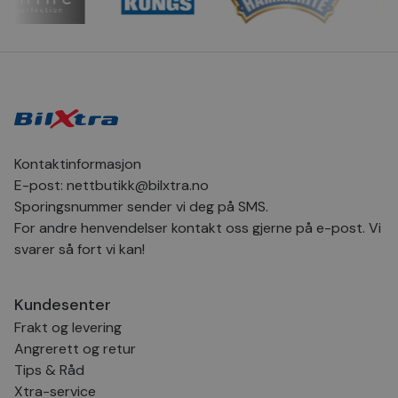
CookieScriptConsent
4 uker 2
Den
CookieScript
dager
inf
.bilxtra.no
bru
Scr
for
inns
bes
inf
Det
Coo
coo
fun
skal
Kontaktinformasjon
VISITOR_PRIVACY_METADATA
5 måneder
Den
YouTube
E-post:
nettbutikk@bilxtra.no
4 uker
bruk
.youtube.com
bru
Sporingsnummer sender vi deg på SMS.
og 
For andre henvendelser kontakt oss gjerne på e-post. Vi
der
med
svarer så fort vi kan!
regi
den
sam
per
Kundesenter
og i
dere
Frakt og levering
æret
økte
Angrerett og retur
Tips & Råd
Xtra-service