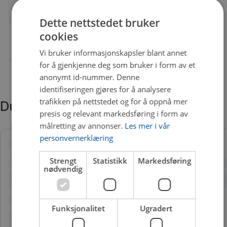
Quality
A
Dette nettstedet bruker
cookies
Vi bruker informasjonskapsler blant annet
for å gjenkjenne deg som bruker i form av et
anonymt id-nummer. Denne
identifiseringen gjøres for å analysere
trafikken på nettstedet og for å oppnå mer
Du trenger kanskje også
presis og relevant markedsføring i form av
målretting av annonser.
Les mer i vår
personvernerklæring
Strengt
Statistikk
Markedsføring
nødvendig
Funksjonalitet
Ugradert