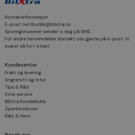
inns
bes
inf
Det
Kontaktinformasjon
Coo
coo
E-post:
nettbutikk@bilxtra.no
fun
Sporingsnummer sender vi deg på SMS.
skal
For andre henvendelser kontakt oss gjerne på e-post. Vi
VISITOR_PRIVACY_METADATA
5 måneder
Den
YouTube
4 uker
bruk
.youtube.com
svarer så fort vi kan!
bru
og 
der
med
Kundesenter
regi
den
Frakt og levering
sam
per
Angrerett og retur
og i
Tips & Råd
dere
æret
Xtra-service
økte
BilXtra Kundeklubb
Åpenhetsloven
Klikk & Hent
Provider
Provider
/
/
Provider
Navn
Navn
Utløpsdato
Utløpsdato
Beskrivelse
Beskrivelse
Navn
Domene
Domene
/
Utløpsdato
Beskrivelse
Domene
Besøk oss