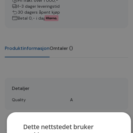
Fri frakt over 1 000,-
1-3 dager leveringstid
30 dagers åpent kjøp
Betal 0,- i dag
Produktinformasjon
Omtaler
(
)
Detaljer
Quality
A
Dette nettstedet bruker