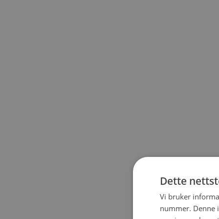
Dette netts
Vi bruker informa
nummer. Denne ide