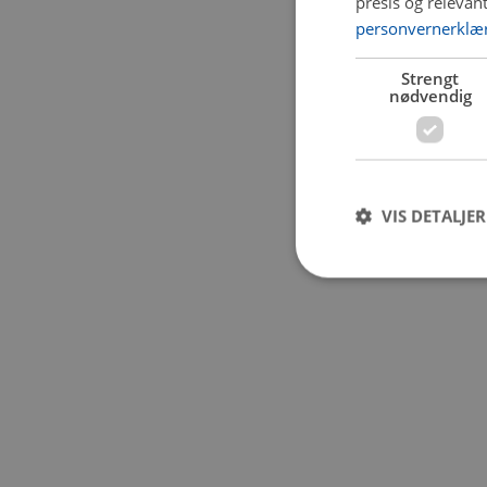
presis og relevan
personvernerklæ
Application error:
Strengt
nødvendig
VIS DETALJER
Strengt nødvendige i
Nettstedet kan ikke b
Navn
CookieScriptConse