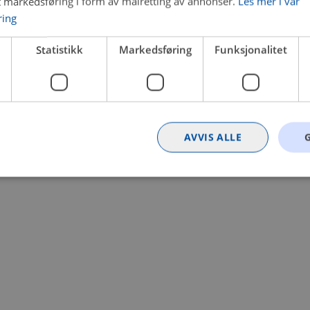
t markedsføring i form av målretting av annonser.
Les mer i vår
ring
 a client-side exception has occurred (see the browser console for
Statistikk
Markedsføring
Funksjonalitet
AVVIS ALLE
Strengt nødvendig
Statistikk
Markedsføring
Funksjonalitet
Ugrader
nformasjonskapsler tillater kjernefunksjoner på nettstedet, som brukerinnlogging og k
rukes riktig uten strengt nødvendige informasjonskapsler.
Provider
/
Utløpsdato
Beskrivelse
Domene
nt
4 uker 2
Denne informasjonskapselen brukes av Co
CookieScript
dager
tjenesten for å huske innstillingene for b
.bilxtra.no