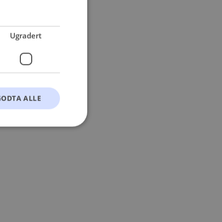
 more information).
Ugradert
GODTA ALLE
t
ontoadministrasjon.
okie-Script.com-
esøkendes