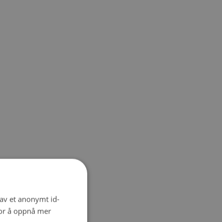
 av et anonymt id-
for å oppnå mer